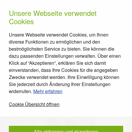
Elektrotechnische
Unsere Webseite verwendet
Anlagen GmbH
Cookies
Unsere Webseite verwendet Cookies, um Ihnen
diverse Funktionen zu ermöglichen und den
Stellenangebot
bestmöglichsten Service zu bieten. Sie können die
Wir stellen ein.
dazu passenden Einstellungen verwalten. Über einen
Klick auf “Akzeptieren”, erklären Sie sich damit
einverstanden, dass Ihre Cookies für die angegeben
Interessante Stelle gefunden? Einfach
Zwecke verwendet werden. Ihre Einwilligung können
auf den Titel klicken und weitere Infos
Sie jederzeit durch Änderung Ihrer Einstellungen
anzeigen lassen.
widerrufen.
Mehr erfahren
Cookie Übersicht öffnen
Alle aktivieren und akzeptieren