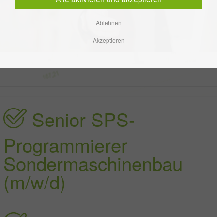
Ablehnen
Akzeptieren
Senior SPS-
Programmierer
Sondermaschinenbau
(m/w/d)